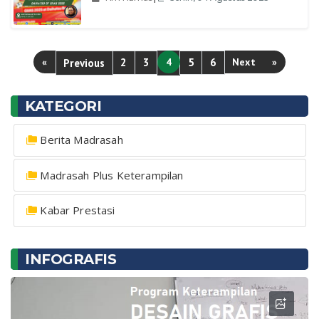
«
2
3
4
5
6
Next
»
Previous
KATEGORI
Berita Madrasah
Madrasah Plus Keterampilan
Kabar Prestasi
INFOGRAFIS